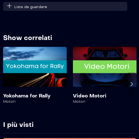
Lista da guardare
Safe Drive – 421^ Puntata
Show correlati
Safe Drive – 420^ Puntata
Safe Drive – 419^ Puntata
Safe Drive – 418^ Puntata
Yokohama for Rally
Video Motori
Motori
Motori
Safe Drive – 417^ Puntata
I più visti
Safe Drive – 416^ Puntata