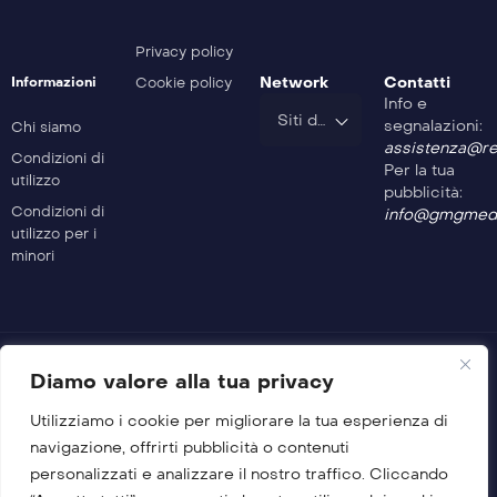
Safe Drive – 403^ Puntata
Privacy policy
Network
Contatti
Informazioni
Cookie policy
Info e
Safe Drive – 402^ Puntata
Siti del Gruppo
segnalazioni:
Chi siamo
assistenza@rev
Condizioni di
Per la tua
utilizzo
Safe Drive – 401^ Puntata
pubblicità:
Condizioni di
info@gmgmedi
utilizzo per i
minori
Safe Drive – 400^ Puntata
Safe Drive – 399^ Puntata
Diamo valore alla tua privacy
Utilizziamo i cookie per migliorare la tua esperienza di
Safe Drive – 398^ Puntata
© 2026 GMG Media Company Di Mossutti Gianluca
navigazione, offrirti pubblicità o contenuti
Sede legale: Corso Umberto Maddalena 25 – Cap 83030 –
personalizzati e analizzare il nostro traffico. Cliccando
Venticano (AV)