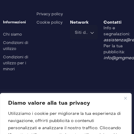
Safe Drive – 201^ Puntata
Privacy policy
Network
Contatti
Informazioni
Cookie policy
Info e
Safe Drive – 200^ Puntata
Siti del Gruppo
segnalazioni:
Chi siamo
assistenza@rev
Condizioni di
Per la tua
utilizzo
pubblicità:
Condizioni di
info@gmgmedi
utilizzo per i
minori
Diamo valore alla tua privacy
Utilizziamo i cookie per migliorare la tua esperienza di
© 2026 GMG Media Company Di Mossutti Gianluca
navigazione, offrirti pubblicità o contenuti
Sede legale: Corso Umberto Maddalena 25 – Cap 83030 –
personalizzati e analizzare il nostro traffico. Cliccando
Venticano (AV)