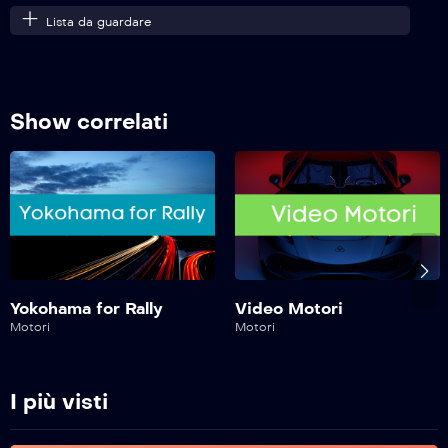
Lista da guardare
Safe Drive – 219^ Puntata
Show correlati
Safe Drive – 218^ Puntata
Safe Drive – 217^ Puntata
Safe Drive – 216^ Puntata
Yokohama for Rally
Video Motori
Motori
Motori
Safe Drive – 215^ Puntata
I più visti
Safe Drive – 214^ Puntata