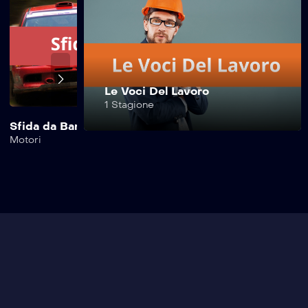
Safe Drive –
236^ Puntata
Safe Drive –
Le Voci Del Lavoro
235^ Puntata
1 Stagione
Sfida da Bar
Safe Drive Moto
Motori
Motori
Safe Drive –
234^ Puntata
Safe Drive –
233^ Puntata