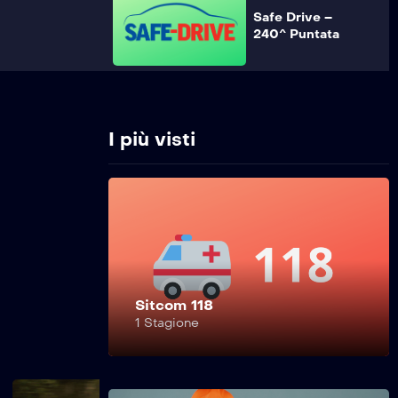
Safe Drive –
240^ Puntata
Safe Drive –
239^ Puntata
I più visti
Safe Drive –
238^ Puntata
Sitcom 118
Safe Drive –
1 Stagione
237^ Puntata