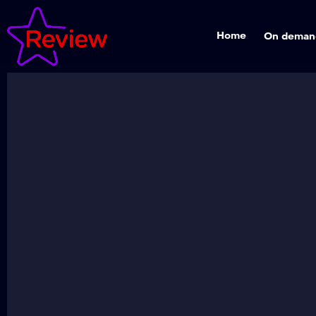
Home
On deman