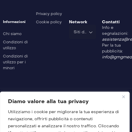
Safe Drive – 204^ Puntata
Privacy policy
Network
Contatti
Informazioni
Cookie policy
Info e
Safe Drive – 203^ Puntata
Siti del Gruppo
segnalazioni:
Chi siamo
assistenza@rev
Condizioni di
Per la tua
utilizzo
Safe Drive – 202^ Puntata
pubblicità:
Condizioni di
info@gmgmedi
utilizzo per i
minori
Safe Drive – 201^ Puntata
Safe Drive – 200^ Puntata
Diamo valore alla tua privacy
Utilizziamo i cookie per migliorare la tua esperienza di
© 2026 GMG Media Company Di Mossutti Gianluca
navigazione, offrirti pubblicità o contenuti
Sede legale: Corso Umberto Maddalena 25 – Cap 83030 –
personalizzati e analizzare il nostro traffico. Cliccando
Venticano (AV)