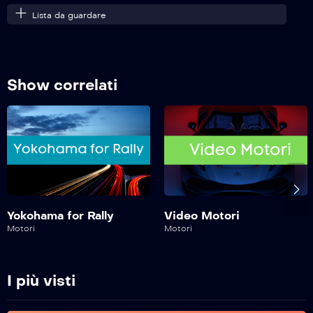
Lista da guardare
Safe Drive – 222^ Puntata
Show correlati
Safe Drive – 221^ Puntata
Safe Drive – 220^ Puntata
Safe Drive – 219^ Puntata
Yokohama for Rally
Video Motori
Motori
Motori
Safe Drive – 218^ Puntata
I più visti
Safe Drive – 217^ Puntata