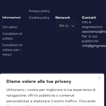
Safe Drive – 398^ Puntata
Privacy policy
Network
Contatti
Informazioni
Cookie policy
Info e
Safe Drive – 397^ Puntata
Siti del Gruppo
segnalazioni:
Chi siamo
assistenza@rev
Condizioni di
Per la tua
utilizzo
Safe Drive – 396^ Puntata
pubblicità:
Condizioni di
info@gmgmedi
utilizzo per i
minori
Safe Drive – 395^ Puntata
Safe Drive – 394^ Puntata
Diamo valore alla tua privacy
Utilizziamo i cookie per migliorare la tua esperienza di
Safe Drive – 393^ Puntata
© 2026 GMG Media Company Di Mossutti Gianluca
navigazione, offrirti pubblicità o contenuti
Sede legale: Corso Umberto Maddalena 25 – Cap 83030 –
personalizzati e analizzare il nostro traffico. Cliccando
Venticano (AV)