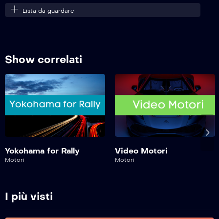
Lista da guardare
Safe Drive – 416^ Puntata
Show correlati
Safe Drive – 415^ Puntata
Safe Drive – 414^ Puntata
Safe Drive – 413^ Puntata
Yokohama for Rally
Video Motori
Motori
Motori
Safe Drive – 412^ Puntata
I più visti
Safe Drive – 411^ Puntata