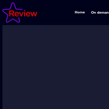
Home
On deman