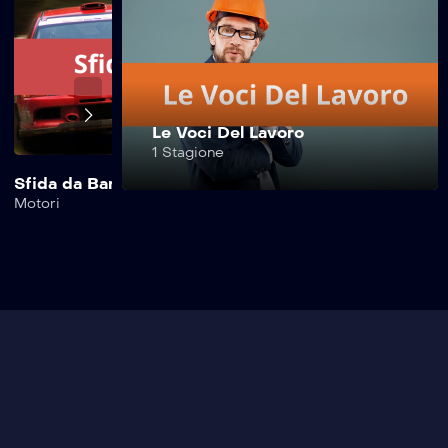
Safe Drive –
237^ Puntata
Safe Drive –
Le Voci Del Lavoro
236^ Puntata
1 Stagione
Sfida da Bar
Safe Drive Moto
Motori
Motori
Safe Drive –
235^ Puntata
Safe Drive –
234^ Puntata