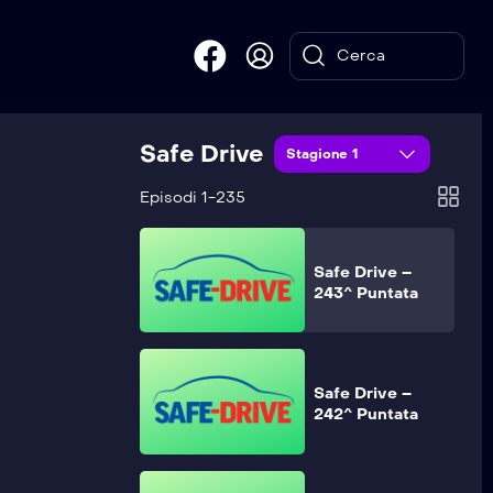
Safe Drive –
245^ Puntata
Safe Drive
Safe Drive –
Stagione 1
244^ Puntata
Episodi 1-235
Safe Drive –
243^ Puntata
Safe Drive –
242^ Puntata