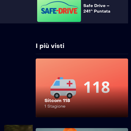
Safe Drive –
241^ Puntata
Safe Drive –
240^ Puntata
I più visti
Safe Drive –
239^ Puntata
Sitcom 118
Safe Drive –
1 Stagione
238^ Puntata