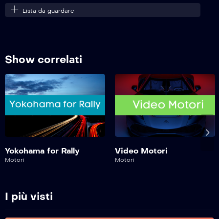
Lista da guardare
Safe Drive – 229^ Puntata
Show correlati
Safe Drive – 228^ Puntata
Safe Drive – 227^ Puntata
Safe Drive – 226^ Puntata
Yokohama for Rally
Video Motori
Motori
Motori
Safe Drive – 225^ Puntata
I più visti
Safe Drive – 224^ Puntata