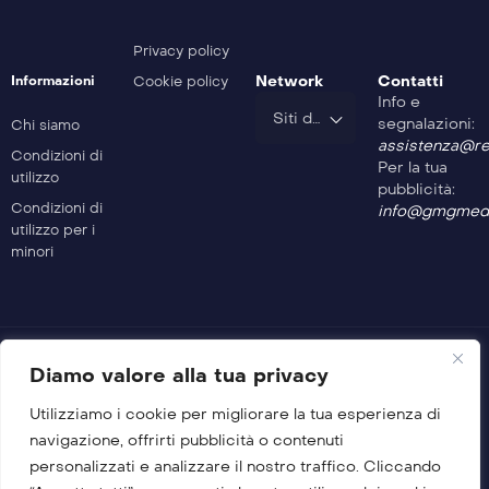
Safe Drive – 211^ Puntata
Privacy policy
Network
Contatti
Informazioni
Cookie policy
Info e
Safe Drive – 210^ Puntata
Siti del Gruppo
segnalazioni:
Chi siamo
assistenza@rev
Condizioni di
Per la tua
utilizzo
Safe Drive – 209^ Puntata
pubblicità:
Condizioni di
info@gmgmedi
utilizzo per i
minori
Safe Drive – 208^ Puntata
Safe Drive – 207^ Puntata
Diamo valore alla tua privacy
Utilizziamo i cookie per migliorare la tua esperienza di
Safe Drive – 206^ Puntata
© 2026 GMG Media Company Di Mossutti Gianluca
navigazione, offrirti pubblicità o contenuti
Sede legale: Corso Umberto Maddalena 25 – Cap 83030 –
personalizzati e analizzare il nostro traffico. Cliccando
Venticano (AV)