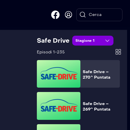
Safe Drive –
272^ Puntata
Safe Drive
Safe Drive –
Stagione 1
271^ Puntata
Episodi 1-235
Safe Drive –
270^ Puntata
Safe Drive –
269^ Puntata