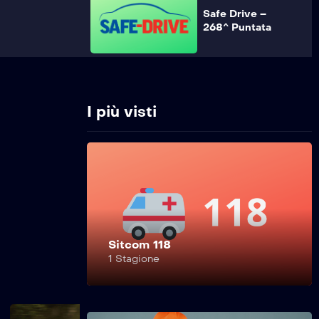
Safe Drive –
268^ Puntata
Safe Drive –
267^ Puntata
I più visti
Safe Drive –
266^ Puntata
Sitcom 118
Safe Drive –
1 Stagione
265^ Puntata