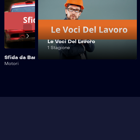
Safe Drive –
264^ Puntata
Safe Drive –
Le Voci Del Lavoro
263^ Puntata
1 Stagione
Sfida da Bar
Safe Drive Moto
Motori
Motori
Safe Drive –
262^ Puntata
Safe Drive –
260^ Puntata