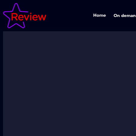
Home
On deman