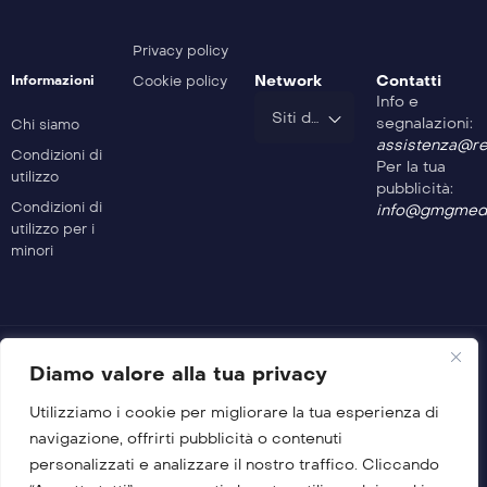
Privacy policy
Network
Contatti
Informazioni
Cookie policy
Info e
Siti del Gruppo
segnalazioni:
Chi siamo
assistenza@rev
Condizioni di
Per la tua
utilizzo
pubblicità:
Condizioni di
info@gmgmedi
utilizzo per i
minori
Diamo valore alla tua privacy
Utilizziamo i cookie per migliorare la tua esperienza di
© 2026 GMG Media Company Di Mossutti Gianluca
navigazione, offrirti pubblicità o contenuti
Sede legale: Corso Umberto Maddalena 25 – Cap 83030 –
personalizzati e analizzare il nostro traffico. Cliccando
Venticano (AV)