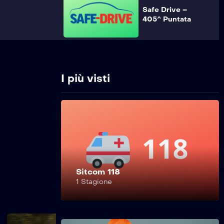
Safe Drive –
405^ Puntata
Safe Drive –
404^ Puntata
I più visti
Safe Drive –
403^ Puntata
Sitcom 118
Safe Drive –
1 Stagione
402^ Puntata