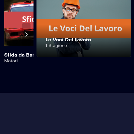
Safe Drive –
401^ Puntata
Safe Drive –
Le Voci Del Lavoro
400^ Puntata
1 Stagione
Sfida da Bar
Safe Drive Moto
Motori
Motori
Safe Drive –
399^ Puntata
Safe Drive –
398^ Puntata