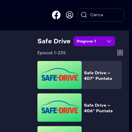
Safe Drive –
409^ Puntata
Safe Drive
Safe Drive –
Stagione 1
408^ Puntata
Episodi 1-235
Safe Drive –
407^ Puntata
Safe Drive –
406^ Puntata