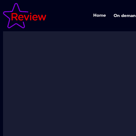
Home
On deman