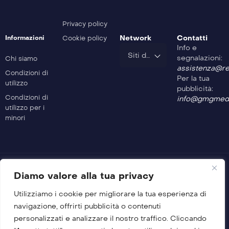
Safe Drive – 203^ Puntata
Privacy policy
Network
Contatti
Informazioni
Cookie policy
Info e
Safe Drive – 202^ Puntata
Siti del Gruppo
segnalazioni:
Chi siamo
assistenza@rev
Condizioni di
Per la tua
utilizzo
Safe Drive – 201^ Puntata
pubblicità:
Condizioni di
info@gmgmedi
utilizzo per i
minori
Safe Drive – 200^ Puntata
Diamo valore alla tua privacy
Utilizziamo i cookie per migliorare la tua esperienza di
© 2026 GMG Media Company Di Mossutti Gianluca
navigazione, offrirti pubblicità o contenuti
Sede legale: Corso Umberto Maddalena 25 – Cap 83030 –
personalizzati e analizzare il nostro traffico. Cliccando
Venticano (AV)