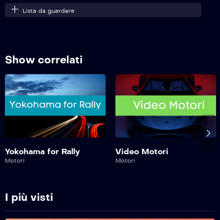
Lista da guardare
Safe Drive – 221^ Puntata
Show correlati
Safe Drive – 220^ Puntata
Safe Drive – 219^ Puntata
Safe Drive – 218^ Puntata
Yokohama for Rally
Video Motori
Motori
Motori
Safe Drive – 217^ Puntata
I più visti
Safe Drive – 216^ Puntata