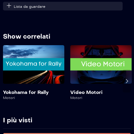
Lista da guardare
Safe Drive – 324^ Puntata
Show correlati
Safe Drive – 323^ Puntata
Safe Drive – 322^ Puntata
Safe Drive – 321^ Puntata
Yokohama for Rally
Video Motori
Motori
Motori
Safe Drive – 320^ Puntata
I più visti
Safe Drive – 319^ Puntata