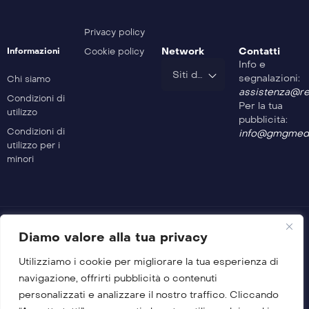
Safe Drive – 306^ Puntata
Privacy policy
Network
Contatti
Informazioni
Cookie policy
Info e
Safe Drive – 305^ Puntata
Siti del Gruppo
segnalazioni:
Chi siamo
assistenza@rev
Condizioni di
Per la tua
utilizzo
Safe Drive – 304^ Puntata
pubblicità:
Condizioni di
info@gmgmedi
utilizzo per i
minori
Safe Drive – 303^ Puntata
Safe Drive – 302^ Puntata
Diamo valore alla tua privacy
Utilizziamo i cookie per migliorare la tua esperienza di
Safe Drive – 301^ Puntata
© 2026 GMG Media Company Di Mossutti Gianluca
navigazione, offrirti pubblicità o contenuti
Sede legale: Corso Umberto Maddalena 25 – Cap 83030 –
personalizzati e analizzare il nostro traffico. Cliccando
Venticano (AV)