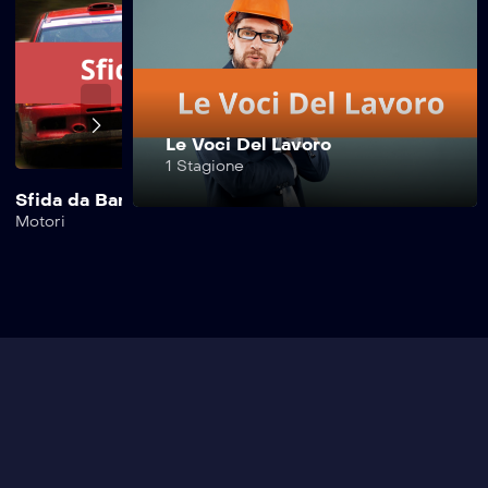
Safe Drive –
295^ Puntata
Safe Drive –
Le Voci Del Lavoro
294^ Puntata
1 Stagione
Sfida da Bar
Safe Drive Moto
Motori
Motori
Safe Drive –
293^ Puntata
Safe Drive –
292^ Puntata