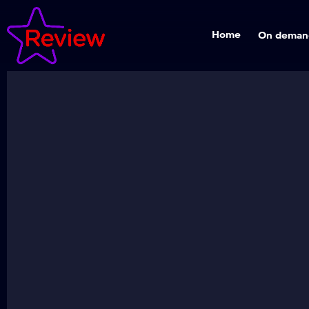
Home
On deman