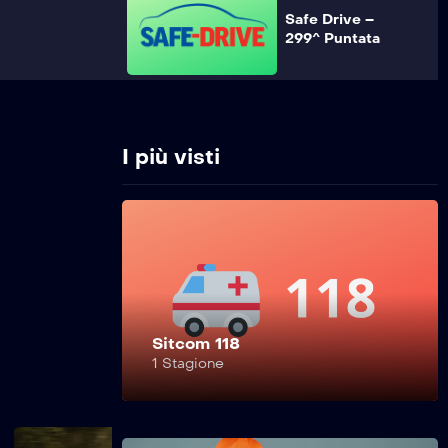
Safe Drive –
299^ Puntata
Safe Drive –
298^ Puntata
I più visti
Safe Drive –
297^ Puntata
Sitcom 118
Safe Drive –
1 Stagione
296^ Puntata