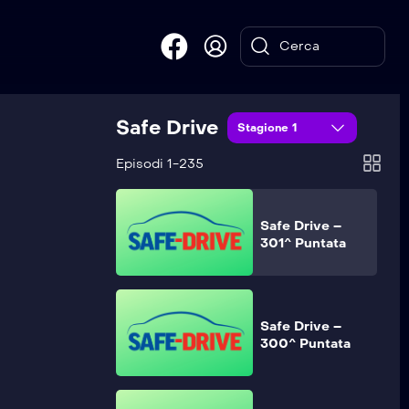
Safe Drive –
303^ Puntata
Safe Drive
Safe Drive –
Stagione 1
302^ Puntata
Episodi 1-235
Safe Drive –
301^ Puntata
Safe Drive –
300^ Puntata