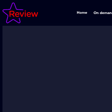
Home
On deman