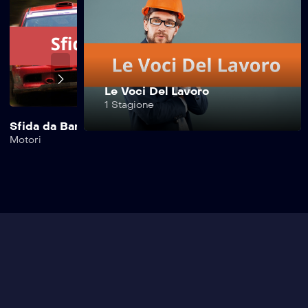
Safe Drive –
369^ Puntata
Safe Drive –
Le Voci Del Lavoro
368^ Puntata
1 Stagione
Sfida da Bar
Safe Drive Moto
Motori
Motori
Safe Drive –
367^ Puntata
Safe Drive –
366^ Puntata