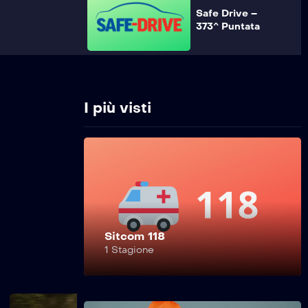
Safe Drive –
373^ Puntata
Safe Drive –
372^ Puntata
I più visti
Safe Drive –
371^ Puntata
Sitcom 118
Safe Drive –
1 Stagione
370^ Puntata