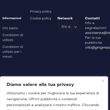
Safe Drive – 238^ Puntata
Privacy policy
Network
Contatti
Informazioni
Cookie policy
Info e
Safe Drive – 237^ Puntata
Siti del Gruppo
segnalazioni:
Chi siamo
assistenza@rev
Condizioni di
Per la tua
utilizzo
Safe Drive – 236^ Puntata
pubblicità:
Condizioni di
info@gmgmedi
utilizzo per i
minori
Safe Drive – 235^ Puntata
Safe Drive – 234^ Puntata
Diamo valore alla tua privacy
Utilizziamo i cookie per migliorare la tua esperienza di
Safe Drive – 233^ Puntata
© 2026 GMG Media Company Di Mossutti Gianluca
navigazione, offrirti pubblicità o contenuti
Sede legale: Corso Umberto Maddalena 25 – Cap 83030 –
personalizzati e analizzare il nostro traffico. Cliccando
Venticano (AV)