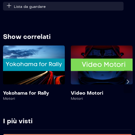
Lista da guardare
Safe Drive – 256^ Puntata
Show correlati
Safe Drive – 255^ Puntata
Safe Drive – 254^ Puntata
Safe Drive – 253^ Puntata
Yokohama for Rally
Video Motori
Motori
Motori
Safe Drive – 252^ Puntata
I più visti
Safe Drive – 251^ Puntata