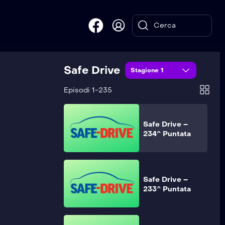
Safe Drive –
236^ Puntata
Safe Drive
Safe Drive –
Stagione 1
235^ Puntata
Episodi 1-235
Safe Drive –
234^ Puntata
Safe Drive –
233^ Puntata