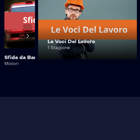
Safe Drive –
228^ Puntata
Safe Drive –
Le Voci Del Lavoro
227^ Puntata
1 Stagione
Sfida da Bar
Safe Drive Moto
Motori
Motori
Safe Drive –
226^ Puntata
Safe Drive –
225^ Puntata