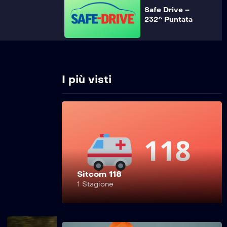
Safe Drive –
232^ Puntata
Safe Drive –
231^ Puntata
I più visti
Safe Drive –
230^ Puntata
Sitcom 118
Safe Drive –
1 Stagione
229^ Puntata