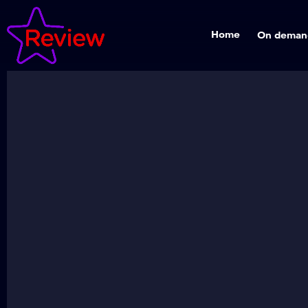
Home
On deman