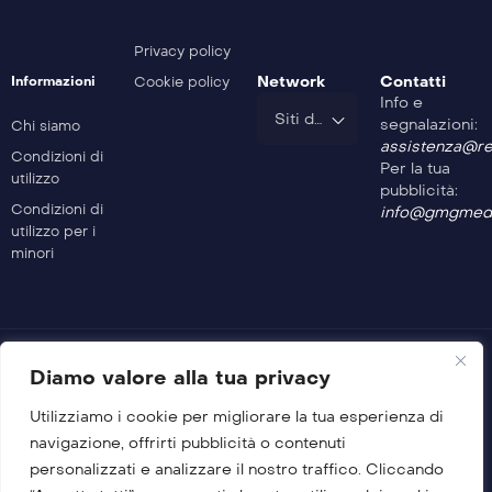
Motosport Garage – 13^ Puntata
Privacy policy
Network
Contatti
Informazioni
Cookie policy
Info e
Motosport Garage – 12^ Puntata
Siti del Gruppo
segnalazioni:
Chi siamo
assistenza@rev
Condizioni di
Per la tua
utilizzo
Motosport Garage – 11^ Puntata
pubblicità:
Condizioni di
info@gmgmedi
utilizzo per i
minori
Motosport Garage – 10^ Puntata
Motosport Garage – 9^ Puntata
Diamo valore alla tua privacy
Utilizziamo i cookie per migliorare la tua esperienza di
Motosport Garage – 8^ Puntata
© 2026 GMG Media Company Di Mossutti Gianluca
navigazione, offrirti pubblicità o contenuti
Sede legale: Corso Umberto Maddalena 25 – Cap 83030 –
personalizzati e analizzare il nostro traffico. Cliccando
Venticano (AV)