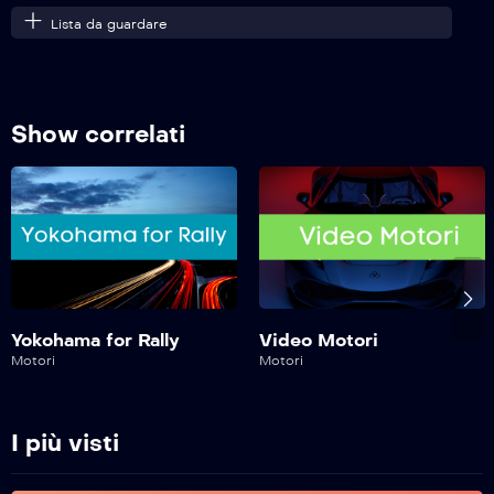
Lista da guardare
Motosport Garage – 31^ Puntata
Show correlati
Motosport Garage – 30^ Puntata
Motosport Garage – 29^ Puntata
Motosport Garage – 28^ Puntata
Yokohama for Rally
Video Motori
Motori
Motori
Motosport Garage – 27^ Puntata
I più visti
Motosport Garage – 26^ Puntata