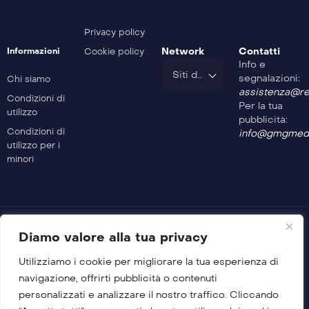
Privacy policy
Network
Contatti
Informazioni
Cookie policy
Info e
Siti del Gruppo
segnalazioni:
Chi siamo
assistenza@rev
Condizioni di
Per la tua
utilizzo
pubblicità:
Condizioni di
info@gmgmedi
utilizzo per i
minori
Diamo valore alla tua privacy
Utilizziamo i cookie per migliorare la tua esperienza di
© 2026 GMG Media Company Di Mossutti Gianluca
navigazione, offrirti pubblicità o contenuti
Sede legale: Corso Umberto Maddalena 25 – Cap 83030 –
personalizzati e analizzare il nostro traffico. Cliccando
Venticano (AV)