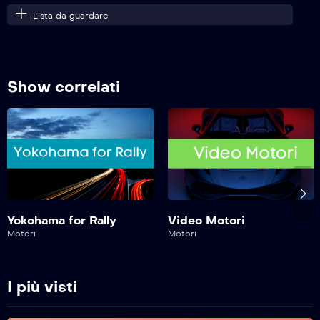
Lista da guardare
Motosport Garage – 17^ Puntata
Show correlati
Motosport Garage – 16^ Puntata
Motosport Garage – 15^ Puntata
Motosport Garage – 14^ Puntata
Yokohama for Rally
Video Motori
Motori
Motori
Motosport Garage – 13^ Puntata
I più visti
Motosport Garage – 12^ Puntata