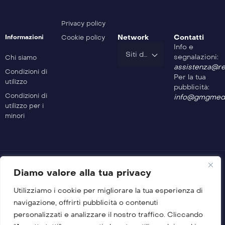
Privacy policy
Network
Contatti
Informazioni
Cookie policy
Info e
Siti del Gruppo
segnalazioni:
Chi siamo
assistenza@rev
Condizioni di
Per la tua
utilizzo
pubblicità:
Condizioni di
info@gmgmedi
utilizzo per i
minori
Diamo valore alla tua privacy
Utilizziamo i cookie per migliorare la tua esperienza di
© 2026 GMG Media Company Di Mossutti Gianluca
navigazione, offrirti pubblicità o contenuti
Sede legale: Corso Umberto Maddalena 25 – Cap 83030 –
personalizzati e analizzare il nostro traffico. Cliccando
Venticano (AV)