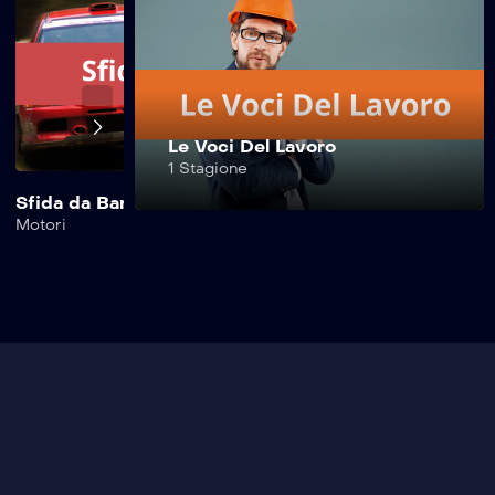
Le Voci Del Lavoro
1 Stagione
Sfida da Bar
Safe Drive Moto
Motori
Motori