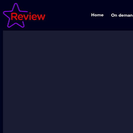
Home
On deman