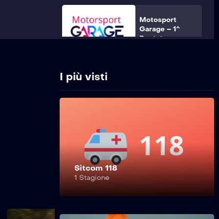
Motosport
Garage – 1^
Puntata
I più visti
Sitcom 118
1 Stagione