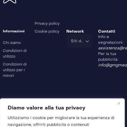
Privacy policy
Network
Contatti
Informazioni
Cookie policy
Info e
Siti del Gruppo
segnalazioni:
Chi siamo
assistenza@rev
Condizioni di
Per la tua
utilizzo
pubblicità:
Condizioni di
info@gmgmedi
utilizzo per i
minori
Diamo valore alla tua privacy
Utilizziamo i cookie per migliorare la tua esperienza di
© 2026 GMG Media Company Di Mossutti Gianluca
navigazione, offrirti pubblicità o contenuti