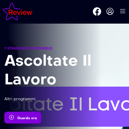
1 STAGIONE DISPONIBILE
Ascoltate Il
Lavoro
Altri programmi
Guarda ora