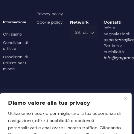
Privacy policy
Network
Contatti
Informazioni
Cookie policy
Info e
Siti del Gruppo
segnalazioni:
Chi siamo
assistenza@rev
Condizioni di
Per la tua
utilizzo
pubblicità:
Condizioni di
info@gmgmedi
utilizzo per i
minori
Diamo valore alla tua privacy
Utilizziamo i cookie per migliorare la tua esperienza di
© 2026 GMG Media Company Di Mossutti Gianluca
navigazione, offrirti pubblicità o contenuti
Sede legale: Corso Umberto Maddalena 25 – Cap 83030 –
personalizzati e analizzare il nostro traffico. Cliccando
Venticano (AV)