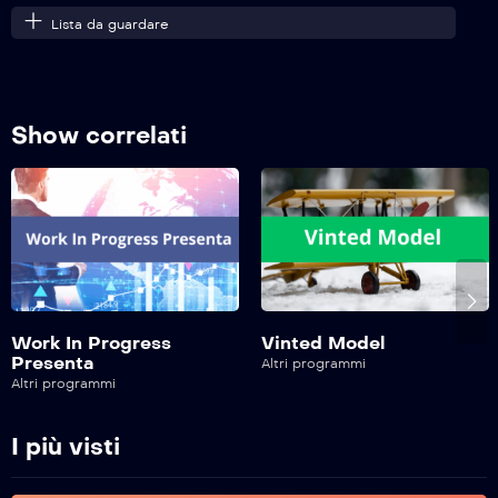
Lista da guardare
Work In Progress 7 – 12^ Puntata
Show correlati
Work In Progress 7 – 11^ Puntata
Work In Progress 7 – 10^ Puntata
Work In Progress 7 – 9^ Puntata
Work In Progress
Vinted Model
Presenta
Altri programmi
Altri programmi
Work In Progress 7 – 8^ Puntata
I più visti
Work In Progress – 7^ Puntata