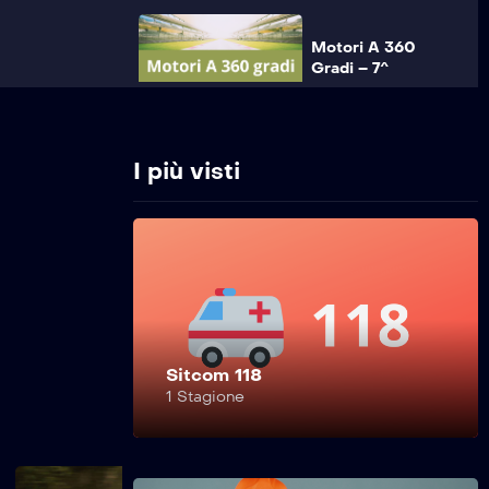
Motori A 360
Gradi – 7^
Puntata
I più visti
Motori A 360
Gradi – 6^
Puntata
Motori A 360
Gradi – 5^
Puntata
Sitcom 118
1 Stagione
Motori A 360
Gradi – 4^
Puntata