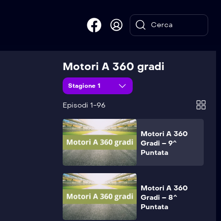
Motori A 360
Gradi – 11^
Puntata
Motori A 360 gradi
Motori A 360
Stagione 1
Gradi – 10^
Puntata
Episodi 1-96
Motori A 360
Gradi – 9^
Puntata
Motori A 360
Gradi – 8^
Puntata