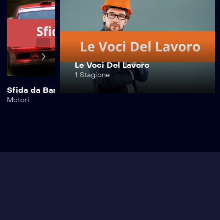
Motori A 360
Gradi – 3^
Puntata
Le Voci Del Lavoro
Motori A 360
1 Stagione
Gradi – 2^
Sfida da Bar
Safe Drive Moto
Puntata
Motori
Motori
Motori A 360
Gradi – 1^
Puntata