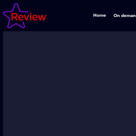
Home
On deman