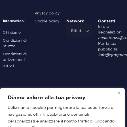
Motori A 360 Gradi – 37^ Puntata
Privacy policy
Network
Contatti
Informazioni
Cookie policy
Info e
Motori A 360 Gradi – 36^ Puntata
Siti del Gruppo
segnalazioni:
Chi siamo
assistenza@rev
Condizioni di
Per la tua
utilizzo
Motori A 360 Gradi – 35^ Puntata
pubblicità:
Condizioni di
info@gmgmedi
utilizzo per i
minori
Motori A 360 Gradi – 34^ Puntata
Motori A 360 Gradi – 33^ Puntata
Diamo valore alla tua privacy
Utilizziamo i cookie per migliorare la tua esperienza di
Motori A 360 Gradi – 32^ Puntata
© 2026 GMG Media Company Di Mossutti Gianluca
navigazione, offrirti pubblicità o contenuti
Sede legale: Corso Umberto Maddalena 25 – Cap 83030 –
personalizzati e analizzare il nostro traffico. Cliccando
Venticano (AV)