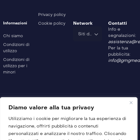
Privacy policy
Network
Contatti
Informazioni
Cookie policy
Info e
Siti del Gruppo
segnalazioni:
Chi siamo
assistenza@rev
Condizioni di
Per la tua
utilizzo
pubblicità:
Condizioni di
info@gmgmedi
utilizzo per i
minori
Diamo valore alla tua privacy
Utilizziamo i cookie per migliorare la tua esperienza di
© 2026 GMG Media Company Di Mossutti Gianluca
navigazione, offrirti pubblicità o contenuti
Sede legale: Corso Umberto Maddalena 25 – Cap 83030 –
personalizzati e analizzare il nostro traffico. Cliccando
Venticano (AV)