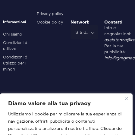
Privacy policy
Network
Contatti
Informazioni
Cookie policy
Info e
Siti del Gruppo
segnalazioni:
Chi siamo
assistenza@rev
Condizioni di
Per la tua
utilizzo
pubblicità:
Condizioni di
info@gmgmedi
utilizzo per i
minori
Diamo valore alla tua privacy
Utilizziamo i cookie per migliorare la tua esperienza di
© 2026 GMG Media Company Di Mossutti Gianluca
navigazione, offrirti pubblicità o contenuti
Sede legale: Corso Umberto Maddalena 25 – Cap 83030 –
personalizzati e analizzare il nostro traffico. Cliccando
Venticano (AV)