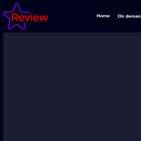
Home
On deman