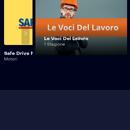
Sfida da Bar –
3^ Puntata
Sfida da Bar –
Le Voci Del Lavoro
2^ Puntata
1 Stagione
Safe Drive Motorsport
Safe Drive Guida
Motori
Motori
Sfida da Bar –
1^ Puntata