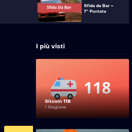
Sfida da Bar –
7^ Puntata
Sfida da Bar –
6^ Puntata
I più visti
Sfida da Bar –
5^ Puntata
Sitcom 118
Sfida da Bar –
1 Stagione
4^ Puntata