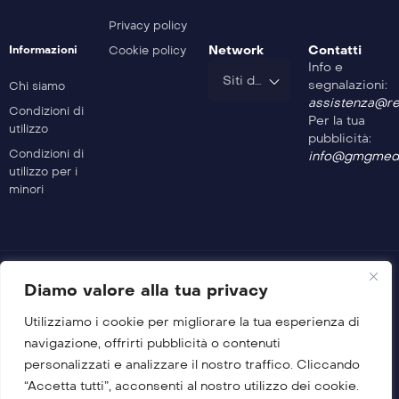
Privacy policy
Network
Contatti
Informazioni
Cookie policy
Info e
Siti del Gruppo
segnalazioni:
Chi siamo
assistenza@rev
Condizioni di
Per la tua
utilizzo
pubblicità:
Condizioni di
info@gmgmedi
utilizzo per i
minori
Diamo valore alla tua privacy
Utilizziamo i cookie per migliorare la tua esperienza di
© 2026 GMG Media Company Di Mossutti Gianluca
navigazione, offrirti pubblicità o contenuti
Sede legale: Corso Umberto Maddalena 25 – Cap 83030 –
personalizzati e analizzare il nostro traffico. Cliccando
Venticano (AV)
“Accetta tutti”, acconsenti al nostro utilizzo dei cookie.
P.IVA: 03234710642 | C.F: MSSGLC89D15L483O | REA: AV –